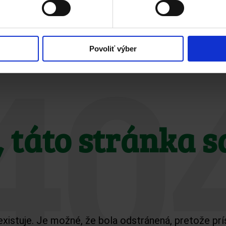
Povoliť výber
40
 táto stránka s
xistuje. Je možné, že bola odstránená, pretože prí