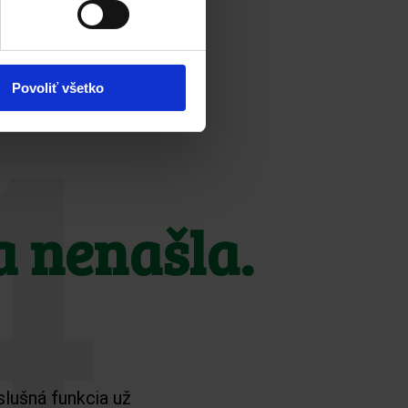
Povoliť všetko
4
a nenašla.
slušná funkcia už