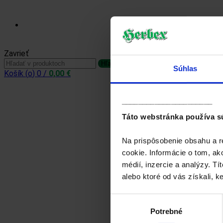
Prihlásiť sa / Zaregistrovať sa
Zavrieť
Hľadať:
Hľadať
Súhlas
Košík (
o
)
0
/
0,00
€
______________________
Táto webstránka používa s
Na prispôsobenie obsahu a r
cookie. Informácie o tom, ak
médií, inzercie a analýzy. Tí
alebo ktoré od vás získali, ke
Výber
Potrebné
súhlasu