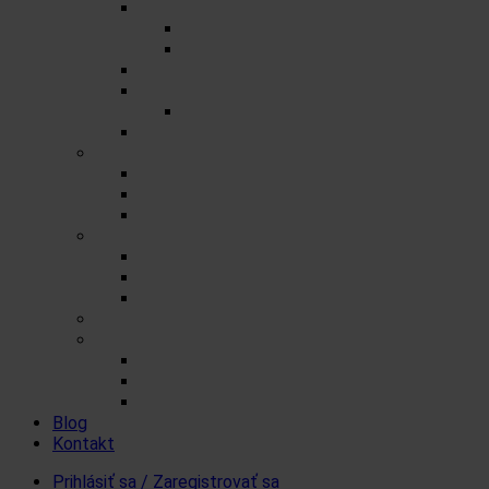
Porciované čaje na 0,5l
Zmesné čaje
Jednozložkové čaje
Herbex Lekáreň čaje
Prémiové čaje
Detské čaje
Čaje Podjavorina
Šumienky
Cukrové
So sladidlom steviol-glykozidy
FitDrink
Iné produkty a čaje
Čaje a šumienky pre tých čo nemôžu cukor
Levanduľové výrobky
Vlákninové produkty
Darčekové produkty Herbex
Produkty od iných značiek
Ovsenné tyčinky Mr. FlapJack
Koloidné striebro Quistell
Bandáže na prsty MEDIC
Blog
Kontakt
Prihlásiť sa / Zaregistrovať sa