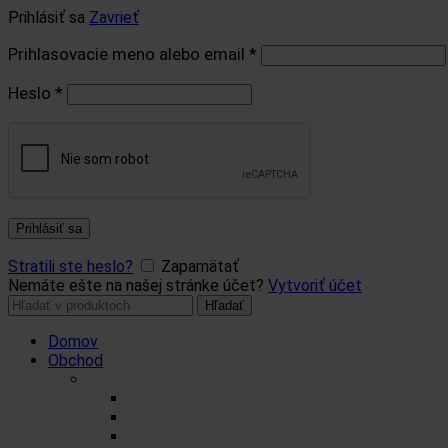
Prihlásiť sa
Zavrieť
Prihlasovacie meno alebo email
*
Heslo
*
Prihlásiť sa
Stratili ste heslo?
Zapamätať
Nemáte ešte na našej stránke účet?
Vytvoriť účet
Hľadať:
Hľadať
Domov
Obchod
Čaje
Regionálne čaje
BIO čaje
Sypané čaje