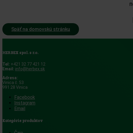
n
Späť na domovskú stránku
HERBEX spol. s r.o.
Tel:
+421 32 77 421 12
Email:
info@herbex.sk
Adresa:
Vinica č. 53
991 28 Vinica
Facebook
Instagram
Email
Kategórie produktov
Čaje