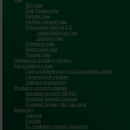
BIO čaje
Čaje Podjavorina
Detské čaje
Herbex Lekáreň čaje
Porciované čaje na 0,5l
Jednozložkové čaje
Zmesné čaje
Prémiové čaje
Regionálne čaje
Sypané čaje
Darčekové produkty Herbex
Iné produkty a čaje
Čaje a šumienky pre tých čo nemôžu cukor
Levanduľové výrobky
Vlákninové produkty
Produkty od iných značiek
Bandáže na prsty MEDIC
Koloidné striebro Quistell
Ovsenné tyčinky Mr. FlapJack
Šumienky
Cukrové
FitDrink
So sladidlom steviol-glykozidy