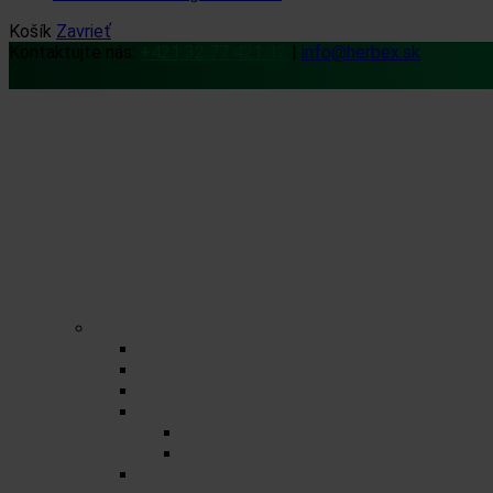
Košík
Zavrieť
Kontaktujte nás:
+421 32 77 421 12
|
info@herbex.sk
Domov
Obchod
Čaje
Regionálne čaje
BIO čaje
Sypané čaje
Porciované čaje na 0,5l
Zmesné čaje
Jednozložkové čaje
Herbex Lekáreň čaje