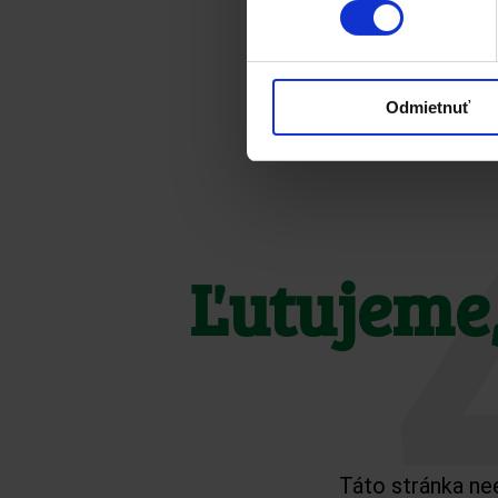
Odmietnuť
Ľutujeme,
Táto stránka nee