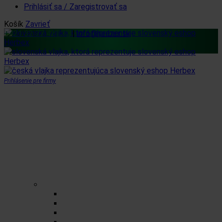
Prihlásiť sa / Zaregistrovať sa
Košík
Zavrieť
+421 32 77 421 12
|
info@herbex.sk
Prihlásenie pre firmy
Domov
Obchod
Čaje
Regionálne čaje
BIO čaje
Sypané čaje