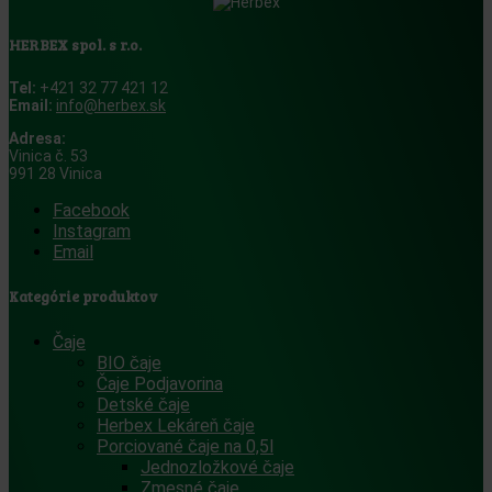
HERBEX spol. s r.o.
Tel:
+421 32 77 421 12
Email:
info@herbex.sk
Adresa:
Vinica č. 53
991 28 Vinica
Facebook
Instagram
Email
Kategórie produktov
Čaje
BIO čaje
Čaje Podjavorina
Detské čaje
Herbex Lekáreň čaje
Porciované čaje na 0,5l
Jednozložkové čaje
Zmesné čaje