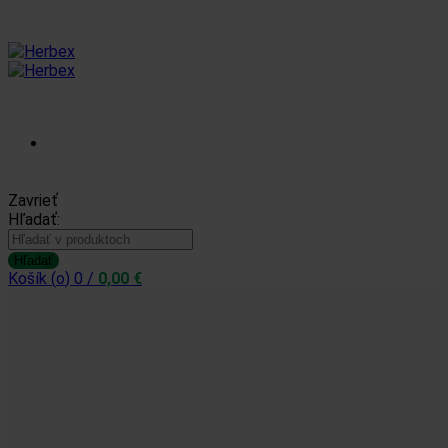
Prihlásiť sa /
Zavrieť
Hľadať:
Zaregistrovať sa
Hľadať
Košík (
o
)
0
/
0,00
€