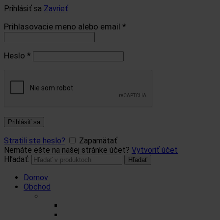
Prihlásiť sa
Zavrieť
Prihlasovacie meno alebo email
*
Heslo
*
Prihlásiť sa
Stratili ste heslo?
Zapamätať
Nemáte ešte na našej stránke účet?
Vytvoriť účet
Hľadať:
Hľadať
Domov
Obchod
Čaje
Regionálne čaje
BIO čaje