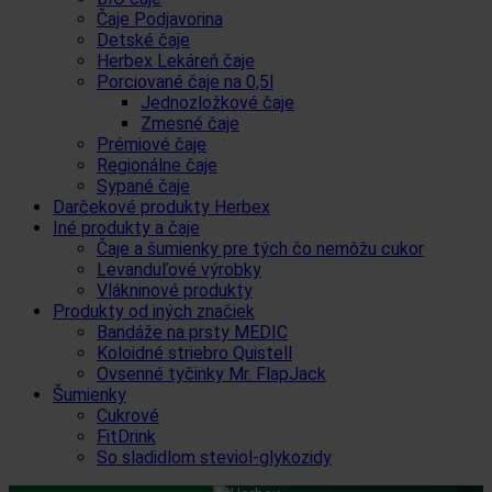
Čaje Podjavorina
Detské čaje
Herbex Lekáreň čaje
Porciované čaje na 0,5l
Jednozložkové čaje
Zmesné čaje
Prémiové čaje
Regionálne čaje
Sypané čaje
Darčekové produkty Herbex
Iné produkty a čaje
Čaje a šumienky pre tých čo nemôžu cukor
Levanduľové výrobky
Vlákninové produkty
Produkty od iných značiek
Bandáže na prsty MEDIC
Koloidné striebro Quistell
Ovsenné tyčinky Mr. FlapJack
Šumienky
Cukrové
FitDrink
So sladidlom steviol-glykozidy