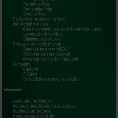
Prémiové čaje
Regionálne čaje
Sypané čaje
Darčekové produkty Herbex
Iné produkty a čaje
Čaje a šumienky pre tých čo nemôžu cukor
Levanduľové výrobky
Vlákninové produkty
Produkty od iných značiek
Bandáže na prsty MEDIC
Koloidné striebro Quistell
Ovsenné tyčinky Mr. FlapJack
Šumienky
Cukrové
FitDrink
So sladidlom steviol-glykozidy
Informácie
Obchodné podmienky
Formulár na odstúpenie od zmluvy
Reklamačný formulár
Poučenie spotrebiteľa