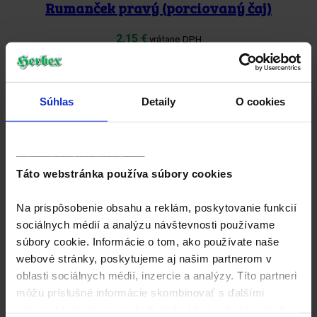
Rumanček pravý (porciovaný čaj)
2,15
€
vrátane DPH
Výber možností
Tento produkt má viacero variantov.
Možnosti si môžete vybrať na stránke produktu.
Súhlas
Detaily
O cookies
______________________
Rýchly náhľad
Táto webstránka používa súbory cookies
Rumanček z myjavských kopaníc
Na prispôsobenie obsahu a reklám, poskytovanie funkcií
sociálnych médií a analýzu návštevnosti používame
2,70
€
vrátane DPH
súbory cookie. Informácie o tom, ako používate naše
Výber možností
Tento produkt má viacero variantov.
Možnosti si môžete vybrať na stránke produktu.
webové stránky, poskytujeme aj našim partnerom v
oblasti sociálnych médií, inzercie a analýzy. Títo partneri
môžu príslušné informácie skombinovať s ďalšími
údajmi, ktoré ste im poskytli alebo ktoré od vás získali,