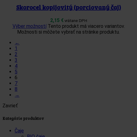
Skorocel kopijovitý (porciovaný čaj)
2,15
€
vrátane DPH
Výber možností
Tento produkt má viacero variantov.
Možnosti si môžete vybrať na stránke produktu.
←
1
2
3
4
5
6
7
8
→
Zavrieť
Kategórie produktov
Čaje
BIO čaje