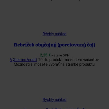
Rýchly náhľad
Rebríček obyčajný (porciovaný čaj)
2,25
€
vrátane DPH
Výber možností
Tento produkt má viacero variantov.
Možnosti si môžete vybrať na stránke produktu.
Rýchly náhľad