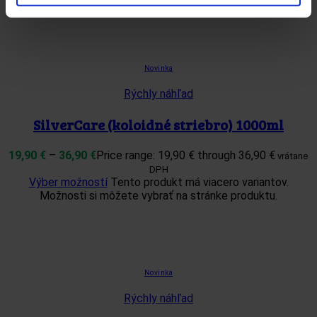
Možnosti si môžete vybrať na stránke produktu.
Novinka
Rýchly náhľad
SilverCare (koloidné striebro) 1000ml
19,90
€
–
36,90
€
Price range: 19,90 € through 36,90 €
vrátane
DPH
Výber možností
Tento produkt má viacero variantov.
Možnosti si môžete vybrať na stránke produktu.
Novinka
Rýchly náhľad