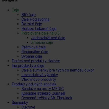
Kategórie
Čaje
BIO čaje
Čaje Podjavorina
Detské čaje
Herbex Lekáreň čaje
Porciované čaje na 0,5l
Jednozložkové čaje
Zmesné čaje
Prémiové čaje
Regionálne čaje
Sypané čaje
Darčekové produkty Herbex
Iné produkty a čaje
Čaje a šumienky pre tých čo nemôžu cukor
Levanduľové výrobky
Vlákninové produkty
Produkty od iných značiek
Bandáže na prsty MEDIC
Koloidné striebro Quistell
Ovsenné tyčinky Mr. FlapJack
Šumienky
Cukrové