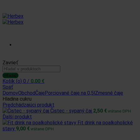
Prihlásiť sa /
Zavrieť
Hľadať:
Zaregistrovať sa
Hľadať
Košík (
o
)
0
/
0,00
€
Späť
Domov
Obchod
Čaje
Porciované čaje na 0,5l
Zmesné čaje
Hladina cukru
Predchádzajúci produkt
Čistec - sypaný čaj
2,50
€
vrátane DPH
Ďalší produkt
Fit drink na poalkoholické
stavy
9,00
€
vrátane DPH