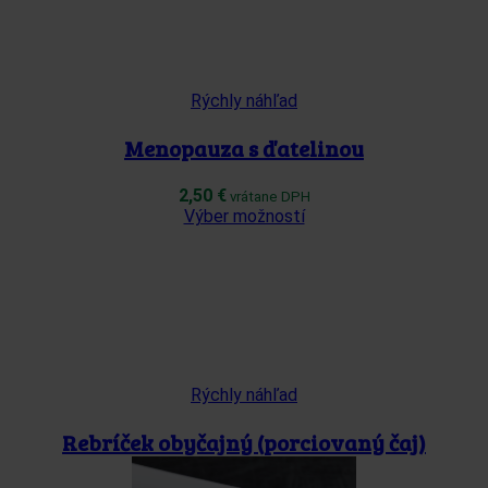
variantov.
Možnosti
si
môžete
vybrať
Rýchly náhľad
na
stránke
Menopauza s ďatelinou
produktu.
2,50
€
vrátane DPH
Tento
Výber možností
produkt
má
viacero
variantov.
Možnosti
si
môžete
vybrať
Rýchly náhľad
na
stránke
Rebríček obyčajný (porciovaný čaj)
produktu.