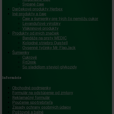
Sypané čaje
Darčekové produkty Herbex
Iné produkty a čaje
Čaje a šumienky pre tých čo nemôžu cukor
Levanduľové výrobky
Vlákninové produkty
Produkty od iných značiek
Bandáže na prsty MEDIC
Koloidné striebro Quistell
Ovsenné tyčinky Mr. FlapJack
Šumienky
Cukrové
FitDrink
So sladidlom steviol-glykozidy
Informácie
Obchodné podmienky
Formulár na odstúpenie od zmluvy
Reklamačný formulár
Poučenie spotrebiteľa
Zásady ochrany osobných údajov
Poštovné a balné