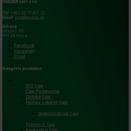
HERBEX spol. s r.o.
variantov.
Možnosti
Tel:
+421 32 77 421 12
si
Email:
info@herbex.sk
môžete
vybrať
Adresa:
na
Vinica č. 53
stránke
991 28 Vinica
produktu.
Facebook
Instagram
Email
Kategórie produktov
Čaje
BIO čaje
Čaje Podjavorina
Detské čaje
Herbex Lekáreň čaje
Porciované čaje na 0,5l
Jednozložkové čaje
Zmesné čaje
Prémiové čaje
Regionálne čaje