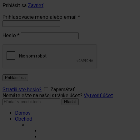
Prihlásiť sa
Zavrieť
Prihlasovacie meno alebo email
*
Heslo
*
Prihlásiť sa
Stratili ste heslo?
Zapamätať
Nemáte ešte na našej stránke účet?
Vytvoriť účet
Hľadať:
Hľadať
Domov
Obchod
Čaje
Regionálne čaje
BIO čaje