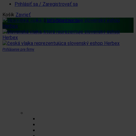
Prihlásiť sa / Zaregistrovať sa
Košík
Zavrieť
+421 32 77 421 12
|
info@herbex.sk
Prihlásenie pre firmy
Domov
Obchod
Čaje
Regionálne čaje
BIO čaje
Sypané čaje