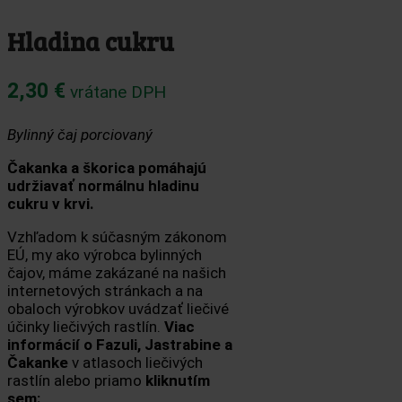
Hladina cukru
2,30
€
vrátane DPH
Bylinný čaj porciovaný
Čakanka a škorica pomáhajú
udržiavať normálnu hladinu
cukru v krvi.
Vzhľadom k súčasným zákonom
EÚ, my ako výrobca bylinných
čajov, máme zakázané na našich
internetových stránkach a na
obaloch výrobkov uvádzať liečivé
účinky liečivých rastlín.
Viac
informácií o Fazuli, Jastrabine a
Čakanke
v atlasoch liečivých
rastlín alebo priamo
kliknutím
sem: