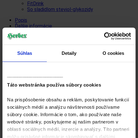
FitDrink
So sladidlom steviol-glykozidy
Popis
Ďalšie informácie
Popis
Popis
Súhlas
Detaily
O cookies
Upozornenie: Samostatné užívanie čaju nie je náhradou
______________________
pestrej a vyváženej stravy a zdravého životného štýlu.
Uskladňujte na suchom a tmavom mieste, mimo dosah
Táto webstránka používa súbory cookies
malých detí.
Na prispôsobenie obsahu a reklám, poskytovanie funkcií
Ďalšie informácie
sociálnych médií a analýzu návštevnosti používame
Ďalšie informácie
súbory cookie. Informácie o tom, ako používate naše
webové stránky, poskytujeme aj našim partnerom v
oblasti sociálnych médií, inzercie a analýzy. Títo partneri
môžu príslušné informácie skombinovať s ďalšími