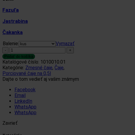
Fazuľa
Jastrabina
Čakanka
Balenie
Vymazať
množstvo
Hladina
Pridať do košíka
cukru
Katalógové číslo:
1010010.01
Kategórie:
Zmesné čaje
,
Čaje
,
Porciované čaje na 0,5l
Dajte o tom vedieť aj vašim známym
Facebook
Email
LinkedIn
WhatsApp
WhatsApp
Zavrieť