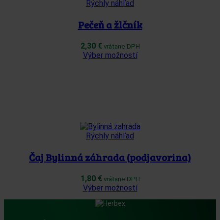
Rýchly náhľad
na
stránke
Pečeň a žlčník
produktu.
2,30
€
vrátane DPH
Tento
Výber možností
produkt
má
viacero
variantov.
Možnosti
si
môžete
vybrať
Rýchly náhľad
na
stránke
Čaj Bylinná záhrada (podjavorina)
produktu.
1,80
€
vrátane DPH
Tento
Výber možností
produkt
má
viacero