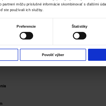
90
€
Price range: 19,90 € through 36,90 €
to partneri môžu príslušné informácie skombinovať s ďalšími údaj
ď ste používali ich služby.
írodný kozmetický prípravok s obsahom strieborných častíc
oužitia, č
istí a regeneruje namáhanú a podráždenú
Preferencie
Štatistiky
iu
normálneho vzhľadu a funkcií pokožky
.
é vredy, psoriázu, ekzémy, kožné mykózy
Povoliť výber
aje, opary, afty, zápal ďasien
nia
om