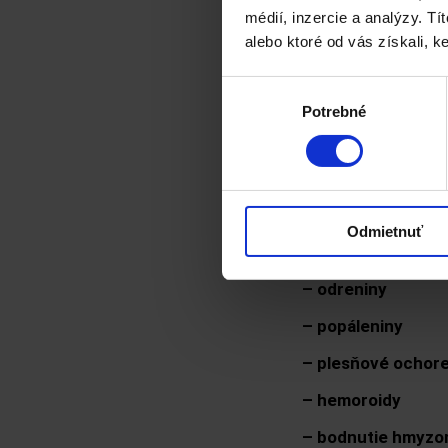
19,90
€
–
36,
médií, inzercie a analýzy. Tí
vrátane DPH
alebo ktoré od vás získali, ke
SILVERCARE
je pr
Výber
širokým spektrom p
Potrebné
súhlasu
pokožku.
Napomáha k získan
Lieči:
– bradavice, kožn
Odmietnuť
– akné, herpes, liš
–
odreniny
– popáleniny
– plesňové ochore
–
hemoroidy
– bodnutie hmyz