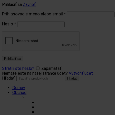
Prihlásiť sa
Zavrieť
Prihlasovacie meno alebo email
*
Heslo
*
Prihlásiť sa
Stratili ste heslo?
Zapamätať
Nemáte ešte na našej stránke účet?
Vytvoriť účet
Hľadať:
Hľadať
Domov
Obchod
Čaje
Regionálne čaje
BIO čaje
Sypané čaje