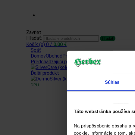
Prihlásiť sa / Zaregistrovať sa
Zavrieť
Hľadať:
Hľadať
Košík (
o
)
0
/
0,00
€
Späť
Domov
Obchod
Produkty od iných značiek
Koloidné
Predchádzajúci produkt
SilverCare
Ďalší produkt
Súhlas
DPH
Novinka
______________________
Táto webstránka používa s
SilverCare 
Na prispôsobenie obsahu a r
cookie. Informácie o tom, ak