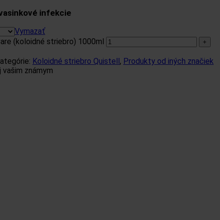
vasinkové infekcie
Vymazať
are (koloidné striebro) 1000ml
ategórie:
Koloidné striebro Quistell
,
Produkty od iných značiek
aj vašim známym