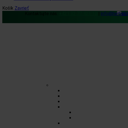
Košík
Zavrieť
Kontaktujte nás:
+421 32 77 421 12
|
info@herbex.
Domov
Obchod
Čaje
Regionálne čaje
BIO čaje
Sypané čaje
Porciované čaje na 0,5l
Zmesné čaje
Jednozložkové čaje
Herbex Lekáreň čaje