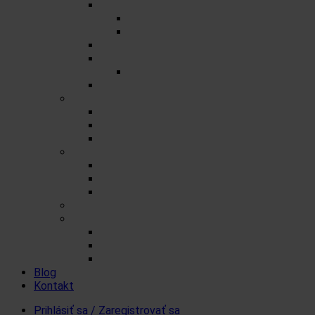
Porciované čaje na 0,5l
Zmesné čaje
Jednozložkové čaje
Herbex Lekáreň čaje
Prémiové čaje
Detské čaje
Čaje Podjavorina
Šumienky
Cukrové
So sladidlom steviol-glykozidy
FitDrink
Iné produkty a čaje
Čaje a šumienky pre tých čo nemôžu cukor
Levanduľové výrobky
Vlákninové produkty
Darčekové produkty Herbex
Produkty od iných značiek
Ovsenné tyčinky Mr. FlapJack
Koloidné striebro Quistell
Bandáže na prsty MEDIC
Blog
Kontakt
Prihlásiť sa / Zaregistrovať sa