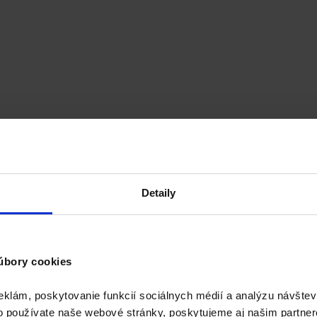
 striebro Quistell
SilverCare (koloidné striebro) 1000ml
 (koloidné striebro) 500ml
11,90
€
–
18,90
€
Price range: 11,90 €
DermoSilver (koloidné striebro) 200ml (rozprašovač)
7,90
Detaily
úbory cookies
(koloidné striebro) 1000ml
eklám, poskytovanie funkcií sociálnych médií a analýzu návšte
o používate naše webové stránky, poskytujeme aj našim partner