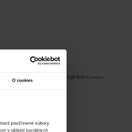
 through 18,90 €
vrátane DPH
€
–
8,90
€
Price range: 7,90 € through 8,90 €
vrátane
O cookies
vnosti používame súbory
om v oblasti sociálnych