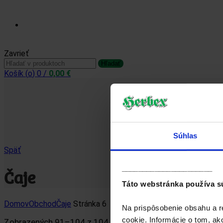
Prihlásiť sa / Zaregistrovať sa
Zavrieť
Hľadať:
Hľadať
Košík (
o
)
0
/
0,00
€
Súhlas
Späť
______________________
Čaje
Táto webstránka používa s
Domov
Obchod
Čaje
Stránka 6
Na prispôsobenie obsahu a r
cookie. Informácie o tom, ak
Zobrazených 91–104 z 104 výsledkov