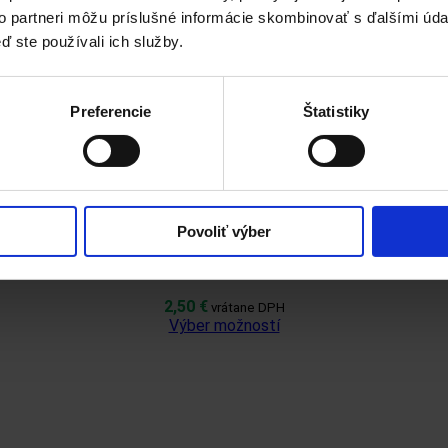
to partneri môžu príslušné informácie skombinovať s ďalšími údaj
ď ste používali ich služby.
Preferencie
Štatistiky
Rýchly náhľad
Povoliť výber
Yerba Maté čaj
2,50
€
vrátane DPH
Tento
Výber možností
produkt
má
viacero
variantov.
Možnosti
si