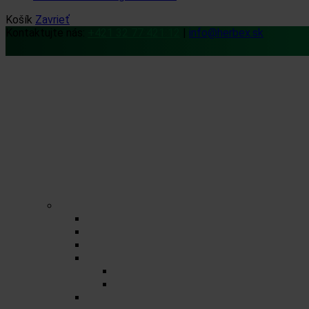
Košík
Zavrieť
Kontaktujte nás:
+421 32 77 421 12
|
info@herbex.sk
Domov
Obchod
Čaje
Regionálne čaje
BIO čaje
Sypané čaje
Porciované čaje na 0,5l
Zmesné čaje
Jednozložkové čaje
Herbex Lekáreň čaje