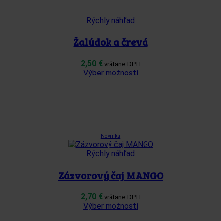
môžete
vybrať
Rýchly náhľad
na
stránke
Žalúdok a črevá
produktu.
2,50
€
vrátane DPH
Tento
Výber možností
produkt
má
viacero
variantov.
Možnosti
si
Novinka
môžete
vybrať
Rýchly náhľad
na
stránke
Zázvorový čaj MANGO
produktu.
2,70
€
vrátane DPH
Tento
Výber možností
produkt