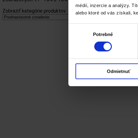
médií, inzercie a analýzy. Tí
Zobraziť kategórie produktov
alebo ktoré od vás získali, ke
Výber
Potrebné
súhlasu
Odmietnuť