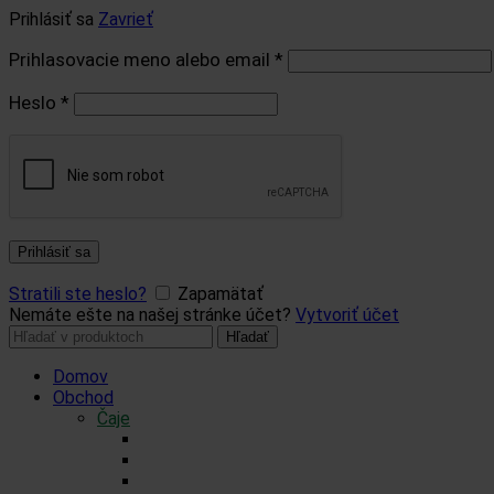
Prihlásiť sa
Zavrieť
Prihlasovacie meno alebo email
*
Heslo
*
Prihlásiť sa
Stratili ste heslo?
Zapamätať
Nemáte ešte na našej stránke účet?
Vytvoriť účet
Hľadať:
Hľadať
Domov
Obchod
Čaje
Regionálne čaje
BIO čaje
Sypané čaje