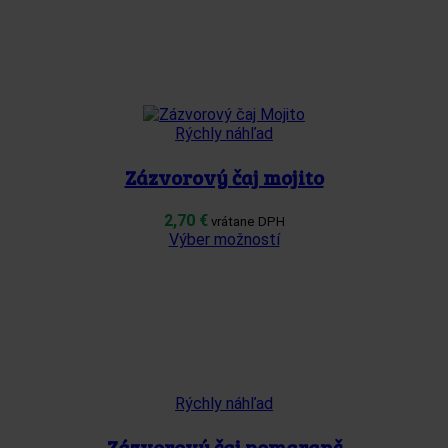
má
viacero
variantov.
Možnosti
si
môžete
vybrať
Rýchly náhľad
na
stránke
Zázvorový čaj mojito
produktu.
2,70
€
vrátane DPH
Tento
Výber možností
produkt
má
viacero
variantov.
Možnosti
si
môžete
vybrať
Rýchly náhľad
na
stránke
Zázvorový čaj pomaranč
produktu.