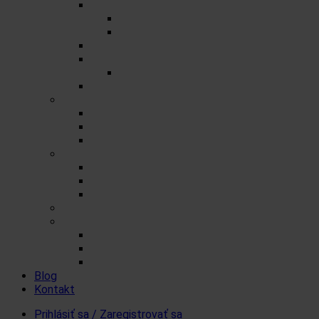
Porciované čaje na 0,5l
Zmesné čaje
Jednozložkové čaje
Herbex Lekáreň čaje
Prémiové čaje
Detské čaje
Čaje Podjavorina
Šumienky
Cukrové
So sladidlom steviol-glykozidy
FitDrink
Iné produkty a čaje
Čaje a šumienky pre tých čo nemôžu cukor
Levanduľové výrobky
Vlákninové produkty
Darčekové produkty Herbex
Produkty od iných značiek
Ovsenné tyčinky Mr. FlapJack
Koloidné striebro Quistell
Bandáže na prsty MEDIC
Blog
Kontakt
Prihlásiť sa / Zaregistrovať sa