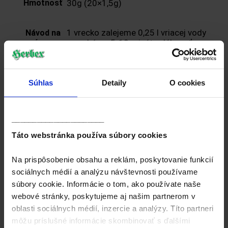
Hmotnosť
30g (20×1,5g)
1 vrecko zalejeme 0,25 l vriacej vody
Návod na
prípravu
a necháme 5-10 minút vylúhovať.
Dávkovanie
1 šálka 2-3x denne
Súhlas
Detaily
O cookies
Balenie
kartón (8 kusov), kus
______________________
Recenzie (0)
Táto webstránka používa súbory cookies
Recenzie
Na prispôsobenie obsahu a reklám, poskytovanie funkcií
sociálnych médií a analýzu návštevnosti používame
Nikto zatiaľ nepridal hodnotenie.
súbory cookie. Informácie o tom, ako používate naše
Pridajte prvú recenziu pre “Yerba Maté čaj”
webové stránky, poskytujeme aj našim partnerom v
oblasti sociálnych médií, inzercie a analýzy. Títo partneri
Musíte byť
prihlásený
pre pridanie hodnotenia.
môžu príslušné informácie skombinovať s ďalšími