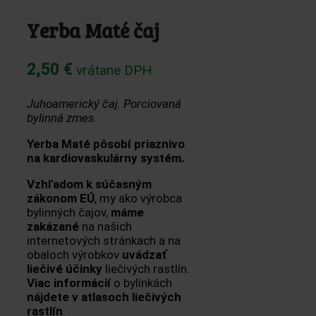
Yerba Maté čaj
2,50
€
vrátane DPH
Juhoamerický čaj.
Porciovaná
bylinná zmes.
Yerba Maté pôsobí priaznivo
na kardiovaskulárny systém.
Vzhľadom k súčasným
zákonom EÚ
, my ako výrobca
bylinných čajov,
máme
zakázané
na našich
internetových stránkach a na
obaloch výrobkov
uvádzať
liečivé účinky
liečivých rastlín.
Viac informácií
o bylinkách
nájdete v atlasoch liečivých
rastlín
.