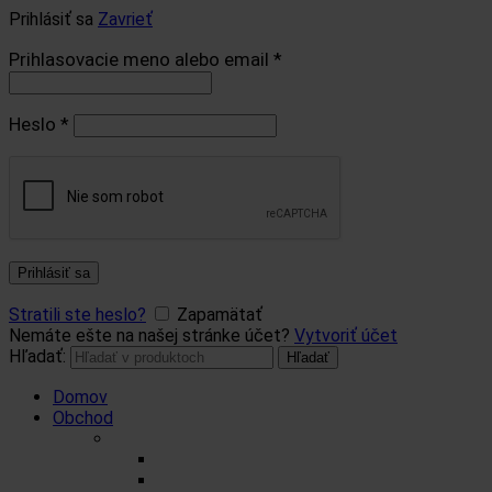
Prihlásiť sa
Zavrieť
Prihlasovacie meno alebo email
*
Heslo
*
Prihlásiť sa
Stratili ste heslo?
Zapamätať
Nemáte ešte na našej stránke účet?
Vytvoriť účet
Hľadať:
Hľadať
Domov
Obchod
Čaje
Regionálne čaje
BIO čaje