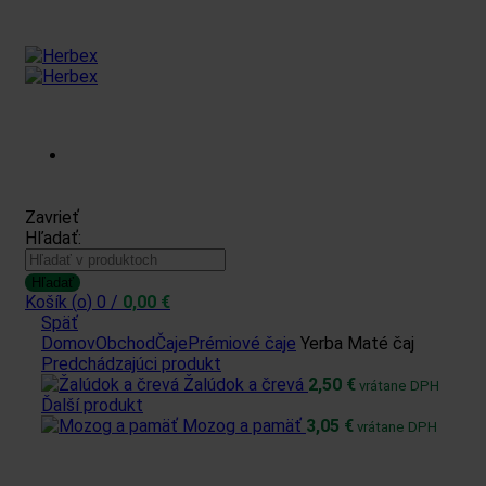
Prihlásiť sa /
Zavrieť
Hľadať:
Zaregistrovať sa
Hľadať
Košík (
o
)
0
/
0,00
€
Späť
Domov
Obchod
Čaje
Prémiové čaje
Yerba Maté čaj
Predchádzajúci produkt
Žalúdok a črevá
2,50
€
vrátane DPH
Ďalší produkt
Mozog a pamäť
3,05
€
vrátane DPH