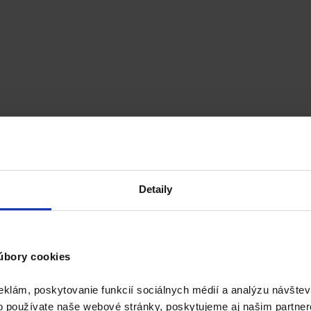
tane DPH
Detaily
úbory cookies
eklám, poskytovanie funkcií sociálnych médií a analýzu návšte
o používate naše webové stránky, poskytujeme aj našim partner