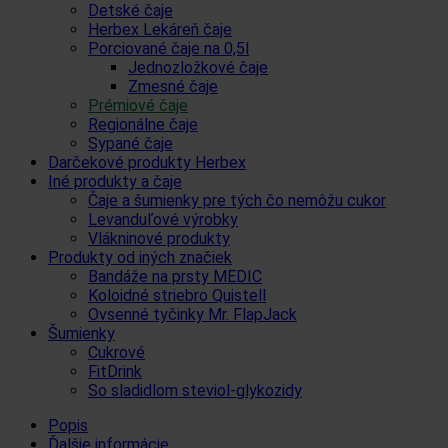
Detské čaje
Herbex Lekáreň čaje
Porciované čaje na 0,5l
Jednozložkové čaje
Zmesné čaje
Prémiové čaje
Regionálne čaje
Sypané čaje
Darčekové produkty Herbex
Iné produkty a čaje
Čaje a šumienky pre tých čo nemôžu cukor
Levanduľové výrobky
Vlákninové produkty
Produkty od iných značiek
Bandáže na prsty MEDIC
Koloidné striebro Quistell
Ovsenné tyčinky Mr. FlapJack
Šumienky
Cukrové
FitDrink
So sladidlom steviol-glykozidy
Popis
Ďalšie informácie