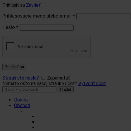
Prihlásiť sa
Zavrieť
Prihlasovacie meno alebo email
*
Heslo
*
Prihlásiť sa
Stratili ste heslo?
Zapamätať
Nemáte ešte na našej stránke účet?
Vytvoriť účet
Hľadať:
Hľadať
Domov
Obchod
Čaje
Regionálne čaje
BIO čaje
Sypané čaje