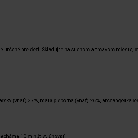
je určené pre deti. Skladujte na suchom a tmavom mieste, 
ársky (vňať) 27%, mäta pieporná (vňať) 26%, archangelika l
a necháme 10 minút vylúhovať.