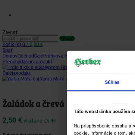
Prihlásiť sa / Zaregistrovať sa
Zavrieť
Hľadať:
Hľadať
Košík (
o
)
0
/
0,00
€
Späť
Domov
Obchod
Čaje
Prémiové čaje
Žalúdok a črevá
Predchádzajúci produkt
Hrdlo a krk s eukalyptom
2,50
€
vrá
Ďalší produkt
Yerba Maté čaj
2,50
€
vrátane DPH
Súhlas
Žalúdok a črevá
______________________
Táto webstránka používa s
2,50
€
vrátane DPH
Na prispôsobenie obsahu a r
cookie. Informácie o tom, ak
Bylinný čaj porciovaný