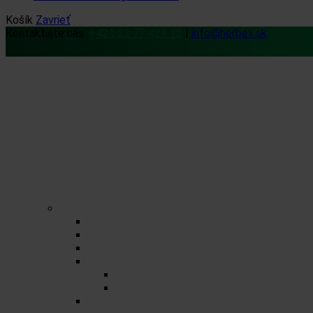
Košík
Zavrieť
Kontaktujte nás:
+421 32 77 421 12
|
info@herbex.sk
Domov
Obchod
Čaje
Regionálne čaje
BIO čaje
Sypané čaje
Porciované čaje na 0,5l
Zmesné čaje
Jednozložkové čaje
Herbex Lekáreň čaje