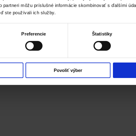
to partneri môžu príslušné informácie skombinovať s ďalšími údaj
kciu pečene. Mäta a puškvorec podporujú
ď ste používali ich služby.
Preferencie
Štatistiky
Povoliť výber