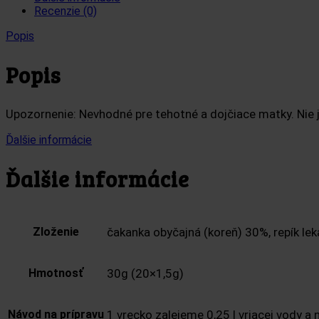
Recenzie (0)
Popis
Popis
Upozornenie: Nevhodné pre tehotné a dojčiace matky. Nie 
Ďalšie informácie
Ďalšie informácie
Zloženie
čakanka obyčajná (koreň) 30%, repík lek
Hmotnosť
30g (20×1,5g)
Návod na prípravu
1 vrecko zalejeme 0,25 l vriacej vody 