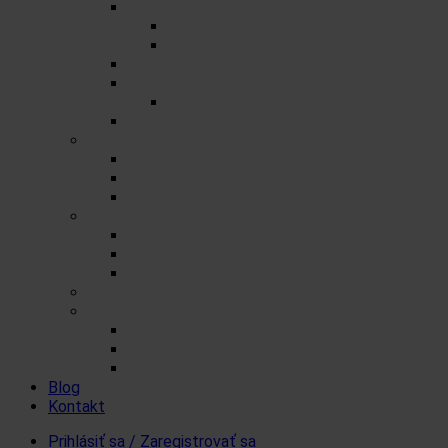
Porciované čaje na 0,5l
Zmesné čaje
Jednozložkové čaje
Herbex Lekáreň čaje
Prémiové čaje
Detské čaje
Čaje Podjavorina
Šumienky
Cukrové
So sladidlom steviol-glykozidy
FitDrink
Iné produkty a čaje
Čaje a šumienky pre tých čo nemôžu cukor
Levanduľové výrobky
Vlákninové produkty
Darčekové produkty Herbex
Produkty od iných značiek
Ovsenné tyčinky Mr. FlapJack
Koloidné striebro Quistell
Bandáže na prsty MEDIC
Blog
Kontakt
Prihlásiť sa / Zaregistrovať sa