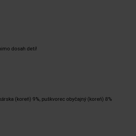
mimo dosah detí!
ekárska (koreň) 9%, puškvorec obyčajný (koreň) 8%