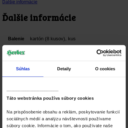
Ďalšie informácie
Ďalšie informácie
kartón (8 kusov), kus
Balenie
30g (20 vreciek po 1,5g)
Hmotnosť
Súhlas
Detaily
O cookies
brusnica obyčajná (list a plod) 20%, ibištek
krvavý (kvet), žihľava dvojdomá (vňať),
breza previsnutá (list), praslička roľná
Zloženie
______________________
(vňať), medovka lekárska (vňať), materina
dúška (vňať), vŕbovka malokvetá (vňať),
Táto webstránka používa súbory cookies
ľanové semeno.
Na prispôsobenie obsahu a reklám, poskytovanie funkcií
1 vrecko zalejeme 0,25 l vriacej vody a
sociálnych médií a analýzu návštevnosti používame
Návod na
prípravu
necháme 10 minút vylúhovať.
súbory cookie. Informácie o tom, ako používate naše