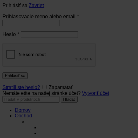
Prihlásiť sa
Zavrieť
Prihlasovacie meno alebo email
*
Heslo
*
Prihlásiť sa
Stratili ste heslo?
Zapamätať
Nemáte ešte na našej stránke účet?
Vytvoriť účet
Hľadať:
Hľadať
Domov
Obchod
Čaje
Regionálne čaje
BIO čaje