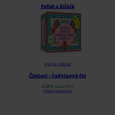
produktu.
Pečeň a žlčník
2,30
€
vrátane DPH
Tento
Výber možností
produkt
má
viacero
variantov.
Možnosti
si
môžete
vybrať
na
Rýchly náhľad
stránke
produktu.
Čistiaci – ľadvinový čaj
2,30
€
vrátane DPH
Tento
Výber možností
produkt
má
viacero
variantov.
Možnosti