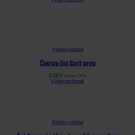
produkt
má
viacero
variantov.
Možnosti
si
môžete
vybrať
na
Rýchly náhľad
stránke
produktu.
Čierny čaj Earl grey
2,15
€
vrátane DPH
Tento
Výber možností
produkt
má
viacero
variantov.
Možnosti
si
môžete
Rýchly náhľad
vybrať
na