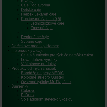
BIO čaje
Čaje Podjavorina
Detské čaje
Herbex Lekáreň čaje
Porciované čaje na 0,5l
Jednozložkové čaje
Zmesné čaje
Prémiové čaje
Regionálne čaje
Sypané čaje
Darčekové produkty Herbex
Iné produkty a čaje
Čaje a šumienky pre tých čo nemôžu cukor
Levanduľové výrobky
Vlákninové produkty
Produkty od iných značiek
Bandáže na prsty MEDIC
Koloidné striebro Quistell
Ovsenné tyčinky Mr. FlapJack
Šumienky
Cukrové
FitDrink
So sladidlom steviol-glykozidy