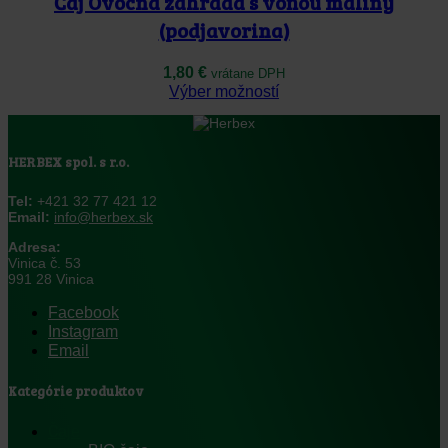
Čaj Ovocná záhrada s vôňou maliny
stránke
produktu.
(podjavorina)
1,80
€
vrátane DPH
Tento
Výber možností
produkt
má
viacero
variantov.
HERBEX spol. s r.o.
Možnosti
si
Tel:
+421 32 77 421 12
môžete
Email:
info@herbex.sk
vybrať
Adresa:
na
Vinica č. 53
stránke
991 28 Vinica
produktu.
Facebook
Instagram
Email
Kategórie produktov
Čaje