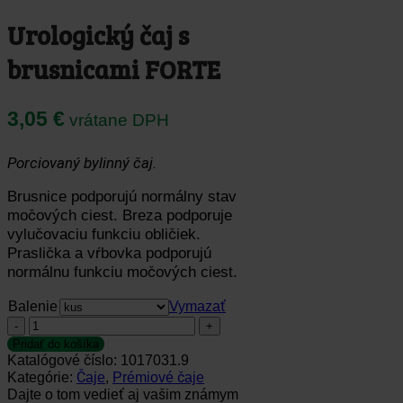
Urologický čaj s
brusnicami FORTE
3,05
€
vrátane DPH
Porciovaný bylinný čaj.
Brusnice podporujú normálny stav
močových ciest. Breza podporuje
vylučovaciu funkciu obličiek.
Praslička a vŕbovka podporujú
normálnu funkciu močových ciest.
Balenie
Vymazať
množstvo
Urologický
Pridať do košíka
čaj
Katalógové číslo:
1017031.9
s
Kategórie:
Čaje
,
Prémiové čaje
brusnicami
Dajte o tom vedieť aj vašim známym