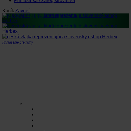
Prihlásiť sa / Zaregistrovať sa
Košík
Zavrieť
+421 32 77 421 12
|
info@herbex.sk
Prihlásenie pre firmy
Domov
Obchod
Čaje
Regionálne čaje
BIO čaje
Sypané čaje
Porciované čaje na 0,5l