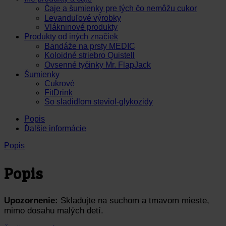
Čaje a šumienky pre tých čo nemôžu cukor
Levanduľové výrobky
Vlákninové produkty
Produkty od iných značiek
Bandáže na prsty MEDIC
Koloidné striebro Quistell
Ovsenné tyčinky Mr. FlapJack
Šumienky
Cukrové
FitDrink
So sladidlom steviol-glykozidy
Popis
Ďalšie informácie
Popis
Popis
Upozornenie:
Skladujte na suchom a tmavom mieste,
mimo dosahu malých detí.