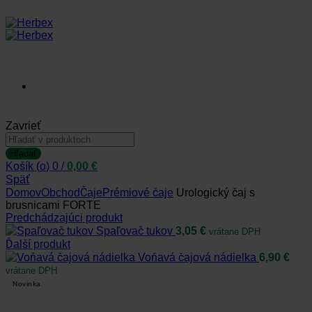
Prihlásiť sa /
Zavrieť
Hľadať:
Zaregistrovať sa
Hľadať
Košík (
o
)
0
/
0,00
€
Späť
Domov
Obchod
Čaje
Prémiové čaje
Urologický čaj s
brusnicami FORTE
Predchádzajúci produkt
Spaľovač tukov
3,05
€
vrátane DPH
Ďalší produkt
Voňavá čajová nádielka
6,90
€
vrátane DPH
Novinka