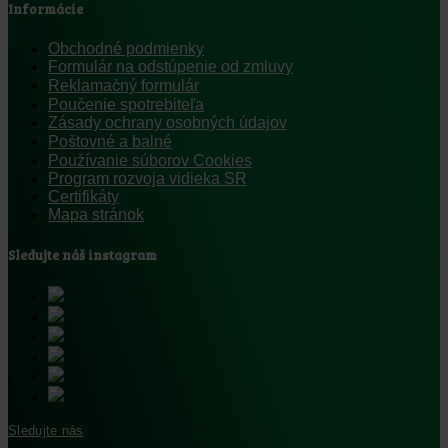
Informácie
Obchodné podmienky
Formulár na odstúpenie od zmluvy
Reklamačný formulár
Poučenie spotrebiteľa
Zásady ochrany osobných údajov
Poštovné a balné
Používanie súborov Cookies
Program rozvoja vidieka SR
Certifikáty
Mapa stránok
Sledujte náš instagram
Sledujte nás