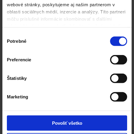
webové stránky, poskytujeme aj našim partnerom v
oblasti sociálnych médií, inzercie a analýzy. Títo partneri
Dávkovanie
1 šálka 2-3x denne
môžu príslušné informácie skombinovať s ďalšími
údajmi, ktoré ste im poskytli alebo ktoré od vás získali,
Súvisiace produkty
keď ste používali ich služby.
Výber
Potrebné
súhlasu
Preferencie
Štatistiky
Marketing
Rýchly náhľad
Dýchacie cesty
Povoliť všetko
2,85
€
vrátane DPH
Tento
Výber možností