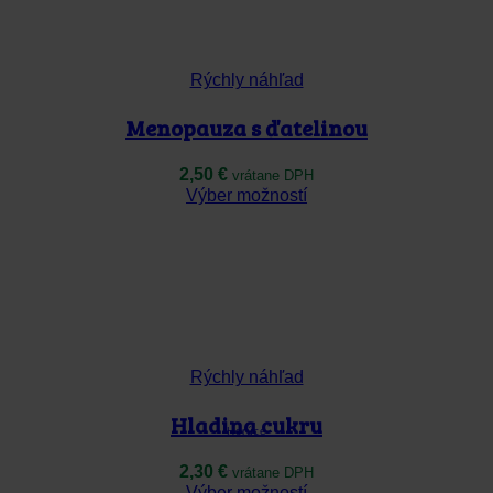
si
môžete
vybrať
na
Rýchly náhľad
stránke
produktu.
Menopauza s ďatelinou
2,50
€
vrátane DPH
Tento
Výber možností
produkt
má
viacero
variantov.
Možnosti
si
môžete
vybrať
na
Rýchly náhľad
stránke
produktu.
Hladina cukru
Horúce
2,30
€
vrátane DPH
Tento
Výber možností