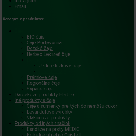
Instagram
Email
Kategórie produktov
Čaje
BIO čaje
Čaje Podjavorina
Detské čaje
Herbex Lekáreň čaje
Porciované čaje na 0,5l
Jednozložkové čaje
Zmesné čaje
Prémiové čaje
Regionálne čaje
Sypané čaje
Darčekové produkty Herbex
Iné produkty a čaje
Čaje a šumienky pre tých čo nemôžu cukor
Levanduľové výrobky
Vlákninové produkty
Produkty od iných značiek
Bandáže na prsty MEDIC
Koloidné striebro Quistell