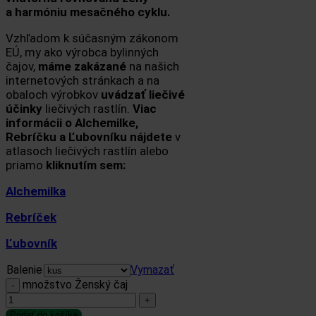
a harmóniu mesačného cyklu.
Vzhľadom k súčasným zákonom
EÚ, my ako výrobca bylinných
čajov,
máme zakázané
na našich
internetových stránkach a na
obaloch výrobkov
uvádzať liečivé
účinky
liečivých rastlín.
Viac
informácii o Alchemilke,
Rebríčku a Ľubovníku nájdete
v
atlasoch liečivých rastlín alebo
priamo
kliknutím sem:
Alchemilka
Rebríček
Ľubovník
Balenie
Vymazať
množstvo Ženský čaj
Pridať do košíka