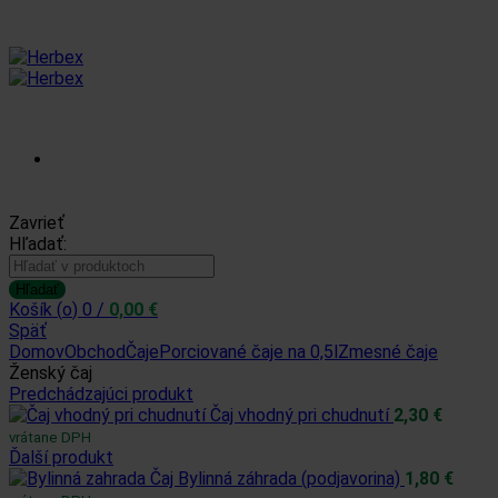
Prihlásiť sa /
Zavrieť
Hľadať:
Zaregistrovať sa
Hľadať
Košík (
o
)
0
/
0,00
€
Späť
Domov
Obchod
Čaje
Porciované čaje na 0,5l
Zmesné čaje
Ženský čaj
Predchádzajúci produkt
Čaj vhodný pri chudnutí
2,30
€
vrátane DPH
Ďalší produkt
Čaj Bylinná záhrada (podjavorina)
1,80
€