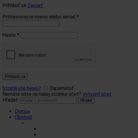
Prihlásiť sa
Zavrieť
Prihlasovacie meno alebo email
*
Heslo
*
Prihlásiť sa
Stratili ste heslo?
Zapamätať
Nemáte ešte na našej stránke účet?
Vytvoriť účet
Hľadať:
Hľadať
Domov
Obchod
Čaje
Regionálne čaje
BIO čaje