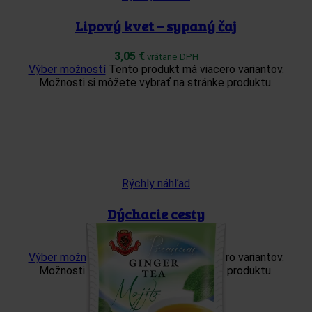
Lipový kvet – sypaný čaj
3,05
€
vrátane DPH
Výber možností
Tento produkt má viacero variantov.
Možnosti si môžete vybrať na stránke produktu.
Rýchly náhľad
Dýchacie cesty
2,85
€
vrátane DPH
Výber možností
Tento produkt má viacero variantov.
Možnosti si môžete vybrať na stránke produktu.