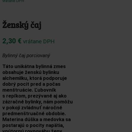
vrátane DPH
Ženský čaj
2,30
€
vrátane DPH
Bylinný čaj porciovaný
Táto unikátna bylinná zmes
obsahuje ženskú bylinku
alchemilku, ktorá podporuje
dobrý pocit pred a počas
menštruácie. Ľubovník
s repíkom, prezývané aj ako
zázračné bylinky, nám pomôžu
v pokoji zvládnuť náročné
predmenštruačné obdobie.
Materina dúška a medovka sa
postarajú o pocity napätia,
vnútornú rovnováhu ženy