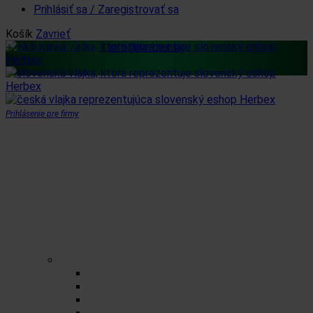
Prihlásiť sa / Zaregistrovať sa
Košík
Zavrieť
+421 32 77 421 12
|
info@herbex.sk
Prihlásenie pre firmy
Domov
Obchod
Čaje
Regionálne čaje
BIO čaje
Sypané čaje