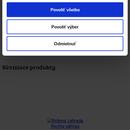
1 vrecko sa zaleje 0,5 l vriacej vody a nechá
Návod na
Povoliť všetko
prípravu
sa 10 minút vylúhovať
Povoliť výber
Dávkovanie
podľa potreby (bez obmedzenia)
Odmietnuť
Balenie
kartón (10 kusov), kus
Súvisiace produkty
Rýchly náhľad