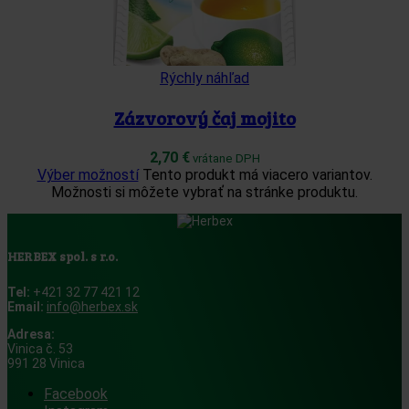
Rýchly náhľad
Zázvorový čaj mojito
2,70
€
vrátane DPH
Výber možností
Tento produkt má viacero variantov.
Možnosti si môžete vybrať na stránke produktu.
HERBEX spol. s r.o.
Tel:
+421 32 77 421 12
Email:
info@herbex.sk
Adresa:
Vinica č. 53
991 28 Vinica
Facebook