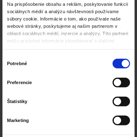
Na prispôsobenie obsahu a reklám, poskytovanie funkcií
sociálnych médií a analýzu návštevnosti používame
Upozornenie: Samostatné užívanie čaju nie je náhradou
pestrej a vyváženej stravy a zdravého životného štýlu.
súbory cookie. Informácie o tom, ako používate naše
Existuje možnosť fotosenzibilizácie u citlivých osôb.
webové stránky, poskytujeme aj našim partnerom v
oblasti sociálnych médií, inzercie a analýzy. Títo partneri
Uskladňujte na suchom a tmavom mieste, mimo dosah
môžu príslušné informácie skombinovať s ďalšími
malých detí.
údajmi, ktoré ste im poskytli alebo ktoré od vás získali,
Ďalšie informácie
keď ste používali ich služby.
Výber
Potrebné
súhlasu
Ďalšie informácie
Preferencie
materina dúška (vňať), medovka lekárska
(vňať), alchemilka obecná (vňať), rebríček
Zloženie
Štatistiky
obyčajný (vňať), repík lekársky (vňať),
ľubovník bodkovaný (vňať)
Marketing
Hmotnosť
60g (20 vreciek po 3g)