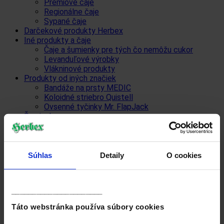
Prémiové čaje
Regionálne čaje
Sypané čaje
Darčekové produkty Herbex
Iné produkty a čaje
Čaje a šumienky pre tých čo nemôžu cukor
Levanduľové výrobky
Vlákninové produkty
Produkty od iných značiek
Bandáže na prsty MEDIC
Koloidné striebro Quistell
Ovsenné tyčinky Mr. FlapJack
Šumienky
Cukrové
FitDrink
So sladidlom steviol-glykozidy
Súhlas
Detaily
O cookies
Popis
Ďalšie informácie
Popis
______________________
Táto webstránka používa súbory cookies
Popis