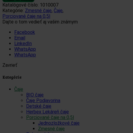
Katalógové číslo:
1010007
Kategórie:
Zmesné čaje
,
Čaje
,
Porciované čaje na 0,5l
Dajte o tom vedieť aj vašim známym
Facebook
Email
LinkedIn
WhatsApp
WhatsApp
Zavrieť
Kategórie
Čaje
BIO čaje
Čaje Podjavorina
Detské čaje
Herbex Lekáreň čaje
Porciované čaje na 0,5l
Jednozložkové čaje
Zmesné čaje