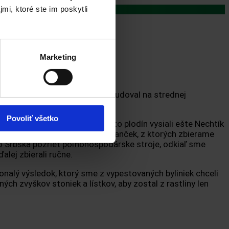
mi, ktoré ste im poskytli
Marketing
Škodáčka mladšieho – ktorý študoval na strednej
né bakalárske štúdium.
Povoliť všetko
ou. V 2019 sme okrem týchto plodín vysiali ešte Nechtík
traktora, avšak Nechtík a Rumanček, z ktorých zbierame
o Srbska pozrieť poľnohospodárske stroje, odkiaľ sme
lej zbierali ručne.
nalý výsledok, ktorý sme z vypestovaných byliniek chceli
 zvyškov stoniek a lístkov, aby zostal z rastliny len