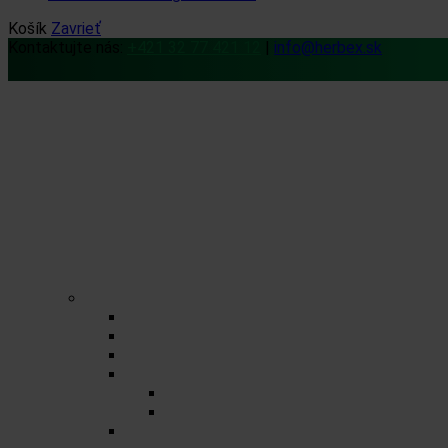
Košík
Zavrieť
Kontaktujte nás:
+421 32 77 421 12
|
info@herbex.sk
Domov
Obchod
Čaje
Regionálne čaje
BIO čaje
Sypané čaje
Porciované čaje na 0,5l
Zmesné čaje
Jednozložkové čaje
Herbex Lekáreň čaje