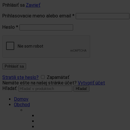
Prihlásiť sa
Zavrieť
Prihlasovacie meno alebo email
*
Heslo
*
Prihlásiť sa
Stratili ste heslo?
Zapamätať
Nemáte ešte na našej stránke účet?
Vytvoriť účet
Hľadať:
Hľadať
Domov
Obchod
Čaje
Regionálne čaje
BIO čaje
Sypané čaje