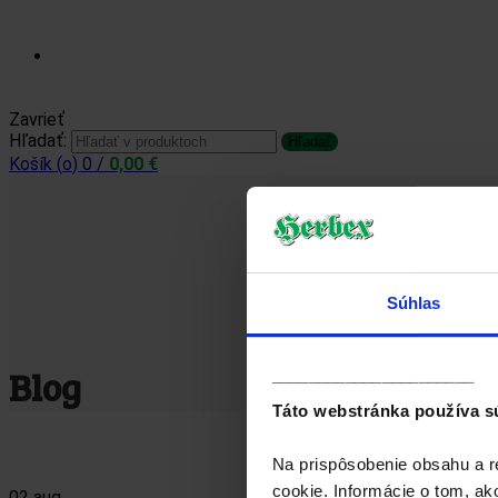
Prihlásiť sa / Zaregistrovať sa
Zavrieť
Hľadať:
Hľadať
Košík (
o
)
0
/
0,00
€
Súhlas
Blog
______________________
Táto webstránka používa s
Na prispôsobenie obsahu a r
cookie. Informácie o tom, ak
02
aug