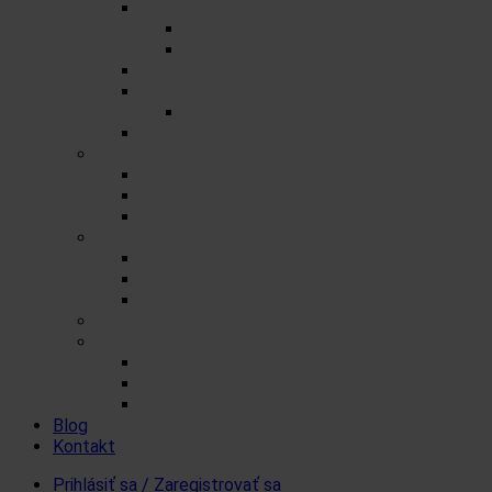
Porciované čaje na 0,5l
Zmesné čaje
Jednozložkové čaje
Herbex Lekáreň čaje
Prémiové čaje
Detské čaje
Čaje Podjavorina
Šumienky
Cukrové
So sladidlom steviol-glykozidy
FitDrink
Iné produkty a čaje
Čaje a šumienky pre tých čo nemôžu cukor
Levanduľové výrobky
Vlákninové produkty
Darčekové produkty Herbex
Produkty od iných značiek
Ovsenné tyčinky Mr. FlapJack
Koloidné striebro Quistell
Bandáže na prsty MEDIC
Blog
Kontakt
Prihlásiť sa / Zaregistrovať sa