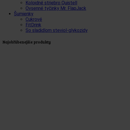
Koloidné striebro Quistell
Ovsenné tyčinky Mr. FlapJack
Šumienky
Cukrové
FitDrink
So sladidlom steviol-glykozidy
Najobľúbenejšie produkty