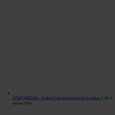
LYMFOREGEN - bylinný čaj na lymfatický systém
2,55
€
vrátane DPH