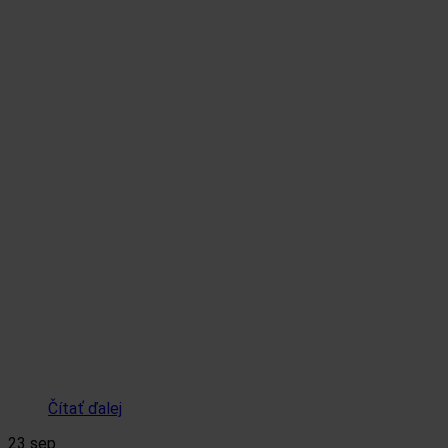
Čítať ďalej
23
sep