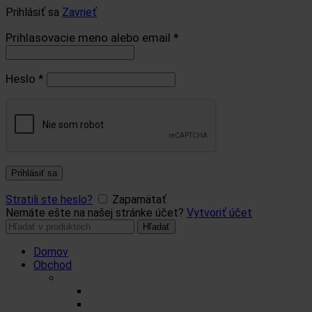
Prihlásiť sa
Zavrieť
Prihlasovacie meno alebo email
*
Heslo
*
Prihlásiť sa
Stratili ste heslo?
Zapamätať
Nemáte ešte na našej stránke účet?
Vytvoriť účet
Hľadať:
Hľadať
Domov
Obchod
Čaje
Regionálne čaje
BIO čaje