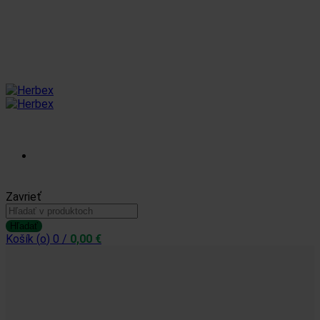
Blog
Kontakt
Prihlásiť sa /
Zavrieť
Hľadať:
Zaregistrovať sa
Hľadať
Košík (
o
)
0
/
0,00
€