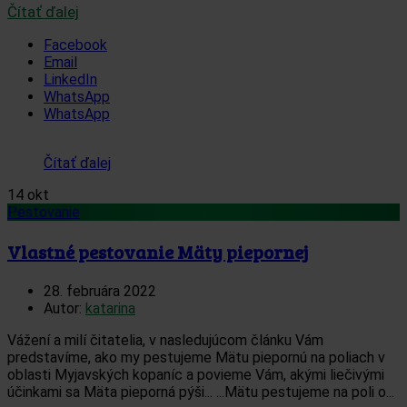
Čítať ďalej
Facebook
Email
LinkedIn
WhatsApp
WhatsApp
Čítať ďalej
14
okt
Pestovanie
Vlastné pestovanie Mäty piepornej
28. februára 2022
Autor:
katarina
Vážení a milí čitatelia, v nasledujúcom článku Vám
predstavíme, ako my pestujeme Mätu piepornú na poliach v
oblasti Myjavských kopaníc a povieme Vám, akými liečivými
účinkami sa Mäta pieporná pýši... ...Mätu pestujeme na poli o...