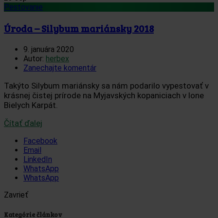
Pestovanie
Úroda – Silybum mariánsky 2018
9. januára 2020
Autor:
herbex
Zanechajte komentár
Takýto Silybum mariánsky sa nám podarilo vypestovať v
krásnej čistej prírode na Myjavských kopaniciach v lone
Bielych Karpát.
Čítať ďalej
Facebook
Email
LinkedIn
WhatsApp
WhatsApp
Zavrieť
Kategórie článkov