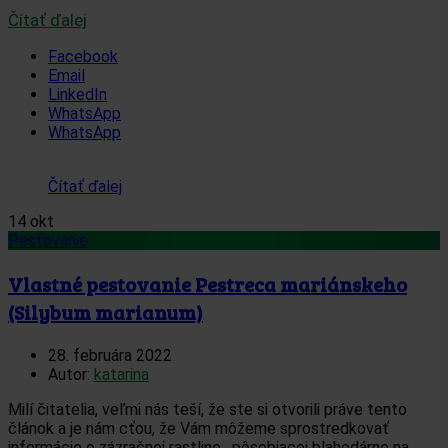
Čítať ďalej
Facebook
Email
LinkedIn
WhatsApp
WhatsApp
Čítať ďalej
14
okt
Pestovanie
Vlastné pestovanie Pestreca mariánskeho
(Silybum marianum)
28. februára 2022
Autor:
katarina
Milí čitatelia, veľmi nás teší, že ste si otvorili práve tento
článok a je nám cťou, že Vám môžeme sprostredkovať
informácie o zázračnej rastline, pôsobiacej blahodárne na