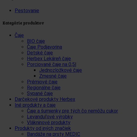
Pestovanie
Kategórie produktov
Čaje
BIO čaje
Čaje Podjavorina
Detské čaje
Herbex Lekáreň čaje
Porciované čaje na 0,5l
Jednozložkové čaje
Zmesné čaje
Prémiové čaje
Regionálne čaje
Sypané čaje
Darčekové produkty Herbex
Iné produkty a čaje
Čaje a šumienky pre tých čo nemôžu cukor
Levanduľové výrobky
Vlákninové produkty
Produkty od iných značiek
Bandáže na prsty MEDIC