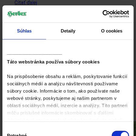
Čítať ďalej
24
okt
Pestovanie
Vlastné pestovanie Rumančeka
Súhlas
Detaily
O cookies
28. februára 2022
Autor:
herbex
______________________
Zanechajte komentár
Táto webstránka používa súbory cookies
Pestovnie Rumančeka
Na prispôsobenie obsahu a reklám, poskytovanie funkcií
Čítať ďalej
sociálnych médií a analýzu návštevnosti používame
Facebook
súbory cookie. Informácie o tom, ako používate naše
Email
webové stránky, poskytujeme aj našim partnerom v
LinkedIn
oblasti sociálnych médií, inzercie a analýzy. Títo partneri
WhatsApp
môžu príslušné informácie skombinovať s ďalšími
WhatsApp
údajmi, ktoré ste im poskytli alebo ktoré od vás získali,
keď ste používali ich služby.
Výber
Potrebné