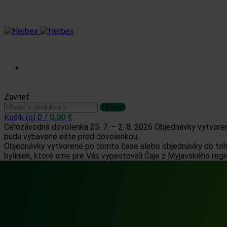
Prihlásiť sa / Zaregistrovať sa
Zavrieť
Hľadať:
Hľadať
Košík (
o
)
0
/
0,00
€
Celozávodná dovolenka 25. 7. – 2. 8. 2026
Objednávky vytvorené
budú vybavené ešte pred dovolenkou.
Objednávky vytvorené po tomto čase alebo objednávky do tohto
byliniek, ktoré sme pre Vás vypestovali
Čaje z Myjavského regi