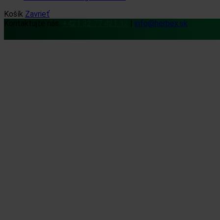
Košík
Zavrieť
Kontaktujte nás:
+421 32 77 421 12
|
info@herbex.sk