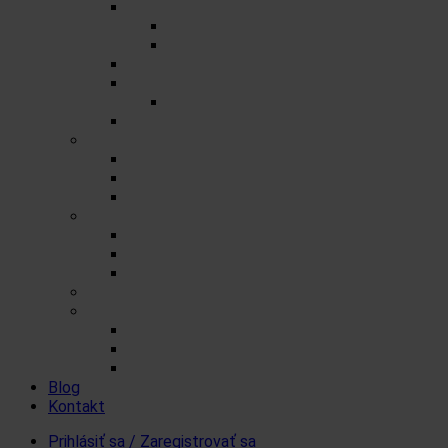
Porciované čaje na 0,5l
Zmesné čaje
Jednozložkové čaje
Herbex Lekáreň čaje
Prémiové čaje
Detské čaje
Čaje Podjavorina
Šumienky
Cukrové
So sladidlom steviol-glykozidy
FitDrink
Iné produkty a čaje
Čaje a šumienky pre tých čo nemôžu cukor
Levanduľové výrobky
Vlákninové produkty
Darčekové produkty Herbex
Produkty od iných značiek
Ovsenné tyčinky Mr. FlapJack
Koloidné striebro Quistell
Bandáže na prsty MEDIC
Blog
Kontakt
Prihlásiť sa / Zaregistrovať sa