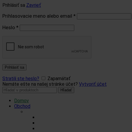
Prihlásiť sa
Zavrieť
Prihlasovacie meno alebo email
*
Heslo
*
Prihlásiť sa
Stratili ste heslo?
Zapamätať
Nemáte ešte na našej stránke účet?
Vytvoriť účet
Hľadať:
Hľadať
Domov
Obchod
Čaje
Regionálne čaje
BIO čaje
Sypané čaje