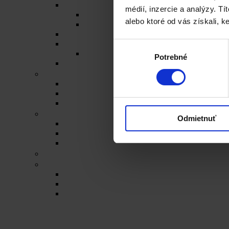
Porciované čaje na 0,5l
médií, inzercie a analýzy. Tí
Zmesné čaje
alebo ktoré od vás získali, ke
Jednozložkové čaje
Herbex Lekáreň čaje
Prémiové čaje
Výber
Detské čaje
Potrebné
súhlasu
Čaje Podjavorina
Šumienky
Cukrové
So sladidlom steviol-glykozidy
FitDrink
Iné produkty a čaje
Odmietnuť
Čaje a šumienky pre tých čo nemôžu cuko
Levanduľové výrobky
Vlákninové produkty
Darčekové produkty Herbex
Produkty od iných značiek
Ovsenné tyčinky Mr. FlapJack
Koloidné striebro Quistell
Bandáže na prsty MEDIC
Blog
Kontakt