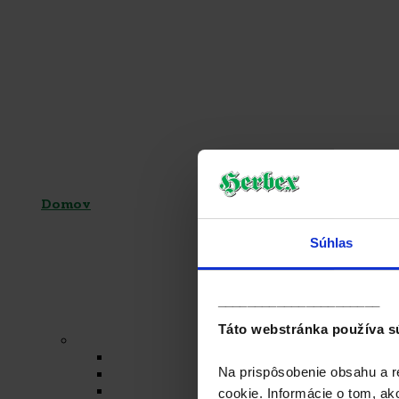
Domov
Súhlas
Obchod
______________________
Táto webstránka používa s
Čaje
Regionálne čaje
Na prispôsobenie obsahu a r
BIO čaje
Sypané čaje
cookie. Informácie o tom, ak